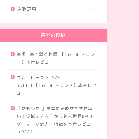
攻略記事
29
最近の投稿
拳極 -拳で繋ぐ物語-【TikTok トレン
ド】本音レビュー
ブルーロック BLAZE
BATTLE【TikTok トレンド】本音レビ
ュー
『熱戦少女 』星霊たる彼女たちを率
いて災械に立ち向かう終末世界RPG!?
ゲーマーが魅力・特徴を本音レビュー
（RPG）