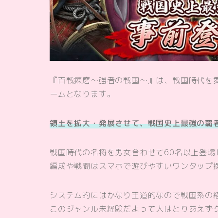
『百戦錬磨～強者の戦国～』は、戦国時代を
ームとなります。
領土を拡大・発展させて、戦国史上最強の覇
戦国時代の名将を男女合わせて60名以上登場
編成や戦闘はスマホで遊びやすいワンタップ
システム的にはかなり王道的なので戦国系の
このジャンル未経験だよって人はとりあえず