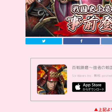
百戦錬磨～強者の戦
Six Waves Inc.
無料
posted
▲上記よ