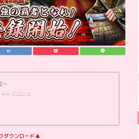
国～
 with
アプリーチ
りダウンロード▲