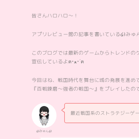
皆さんハロハロ〜！
アプリレビュー館の記事を書いている໒꒱みゅん
このブログでは最新のゲームからトレンドの
宣伝しているよฅ•ﻌ•´ฅ
今回はね、戦国時代を舞台に城の発展を進め
『百戦錬磨～強者の戦国～』をプレイしたの
最近戦国系のストラテジーゲ
໒꒱みゅん໒꒱