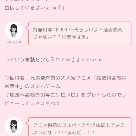
宣伝しているよฅ•ﻌ•´ฅ『』
為替相場1ドル135円らしいよ！過去最高
じゃない？？円安やばみ。
໒꒱みゅん໒꒱
っていう雑談を少し入れておきますฅ•ﻌ•´ฅ
今回はね、兄弟愛炸裂の大人気アニメ「魔法科高校の
劣等生」のスマホゲーム
『魔法科高校の劣等生リロメロ』をプレイしたのでレ
ビューしていきますね☆
アニメ物語のフルボイスや追体験もできる
ようになっているんだって！