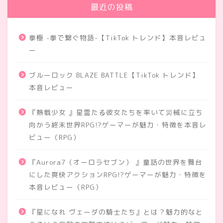
最近の投稿
拳極 -拳で繋ぐ物語-【TikTok トレンド】本音レビュ
ー
ブルーロック BLAZE BATTLE【TikTok トレンド】
本音レビュー
『熱戦少女 』星霊たる彼女たちを率いて災械に立ち
向かう終末世界RPG!?ゲーマーが魅力・特徴を本音レ
ビュー（RPG）
『Aurora7（オーロラセブン） 』童話の世界を舞台
にした爽快アクションRPG!?ゲーマーが魅力・特徴を
本音レビュー（RPG）
『星になれ ヴェーダの騎士たち』とは？魅力的なと