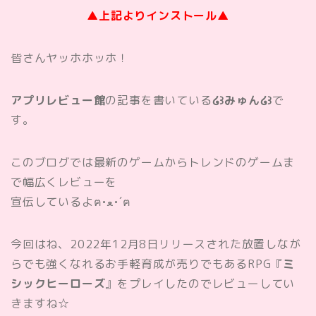
▲上記よりインストール▲
皆さんヤッホホッホ！
アプリレビュー館
の記事を書いている
໒꒱みゅん໒꒱
で
す。
このブログでは最新のゲームからトレンドのゲームま
で幅広くレビューを
宣伝しているよฅ•ﻌ•´ฅ
今回はね、2022年12月8日リリースされた放置しなが
らでも強くなれるお手軽育成が売りでもあるRPG『
ミ
シックヒーローズ
』をプレイしたのでレビューしてい
きますね☆