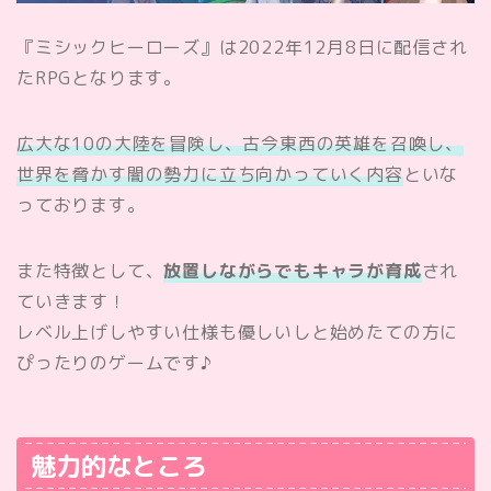
『ミシックヒーローズ』は2022年12月8日に配信され
たRPGとなります。
広大な10の大陸を冒険し、
古今東西の英雄
を召喚し、
世界を脅かす
闇の勢力
に立ち向かっていく内容
といな
っております。
また特徴として、
放置しながらでもキャラが育成
され
ていきます！
レベル上げしやすい仕様も優しいしと始めたての方に
ぴったりのゲームです♪
魅力的なところ