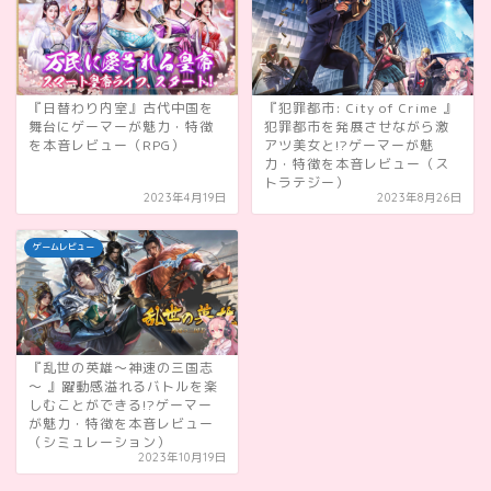
『日替わり内室』古代中国を
『犯罪都市: City of Crime 』
舞台にゲーマーが魅力・特徴
犯罪都市を発展させながら激
を本音レビュー（RPG）
アツ美女と!?ゲーマーが魅
力・特徴を本音レビュー（ス
トラテジー）
2023年4月19日
2023年8月26日
ゲームレビュー
『乱世の英雄～神速の三国志
～ 』躍動感溢れるバトルを楽
しむことができる!?ゲーマー
が魅力・特徴を本音レビュー
（シミュレーション）
2023年10月19日