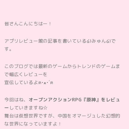
皆さんこんにちはー！
アプリレビュー館の記事を書いている໒꒱みゅん໒꒱で
す。
このブログでは最新のゲームからトレンドのゲームま
で幅広くレビューを
宣伝しているよฅ•ﻌ•´ฅ
今回はね、
オープンアクションRPG『原神』をレビュ
ー
していきますね☆
舞台は仮想世界ですが、中国をオマージュした幻想的
な世界になっていますよ！