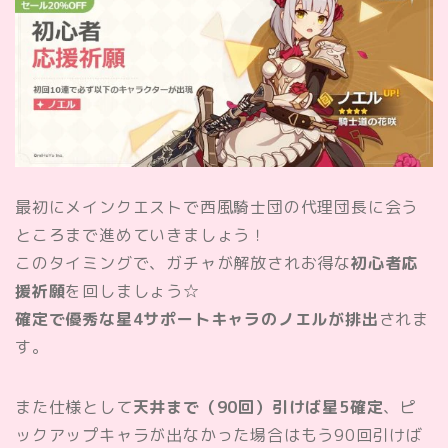
最初にメインクエストで西風騎士団の代理団長に会う
ところまで進めていきましょう！
このタイミングで、ガチャが解放されお得な
初心者応
援祈願
を回しましょう☆
確定で優秀な星4サポートキャラのノエル
が排出
されま
す。
また仕様として
天井まで（90回）引けば星5確定
、ピ
ックアップキャラが出なかった場合はもう90回引けば