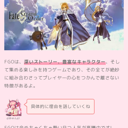
FGOは、
深いストーリー、豊富なキャラクター
、そし
て集める楽しみを持つゲームであり、その全てが絶妙
に組み合わさってプレイヤーの心をつかんで離さない
特徴があるよ。
具体的に理由を話していくね
໒꒱みゅん໒꒱
FGOは今めちゃくちゃ勢い且つ人気が高騰中です!