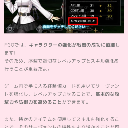
FGOでは、
キャラクターの強化が戦闘の成功に直結
し
ます!
そのため、序盤で適切なレベルアップとスキル強化を
行うことが重要だよ。
ゲーム内で手に入る経験値カードを用いてサーヴァン
トを強化し、レベルアップさせることで、
基本的な攻
撃力や防御力を高めること
ができます。
また、特定のアイテムを使用してスキルを強化するこ
とで、そのサーヴァントの特性をより活かすことが可