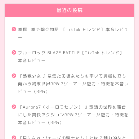
最近の投稿
拳極 -拳で繋ぐ物語-【TikTok トレンド】本音レビュ
ー
ブルーロック BLAZE BATTLE【TikTok トレンド】
本音レビュー
『熱戦少女 』星霊たる彼女たちを率いて災械に立ち
向かう終末世界RPG!?ゲーマーが魅力・特徴を本音レ
ビュー（RPG）
『Aurora7（オーロラセブン） 』童話の世界を舞台
にした爽快アクションRPG!?ゲーマーが魅力・特徴を
本音レビュー（RPG）
『星になれ ヴェーダの騎士たち』とは？魅力的なと