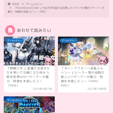
HOME
ゲームレビュー
『Fate/Grand Order 』500万字を超える充実したシナリオが魅力?ゲーマーが
魅力・特徴を本音レビュー（RPG）
あわせて読みたい
ゲームレビュー
ゲームレビュー
『熱戦少女 』星霊たる彼女た
『ネバーアフター～逆転メル
ちを率いて災械に立ち向かう
ヘン～ 』ヒーラー等の役割の
終末世界RPG!?ゲーマーが魅
楽しい!?ゲーマーが魅力・特
力・特徴を本音レビュー
徴を本音レビュー（MMO
（RPG）
RPG）
2024年4月21日
2023年11月9日
ゲームレビュー