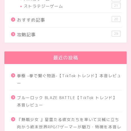
ストラテジーゲーム
21
28
おすすめ記事
29
攻略記事
最近の投稿
拳極 -拳で繋ぐ物語-【TikTok トレンド】本音レビュ
ー
ブルーロック BLAZE BATTLE【TikTok トレンド】
本音レビュー
『熱戦少女 』星霊たる彼女たちを率いて災械に立ち
向かう終末世界RPG!?ゲーマーが魅力・特徴を本音レ