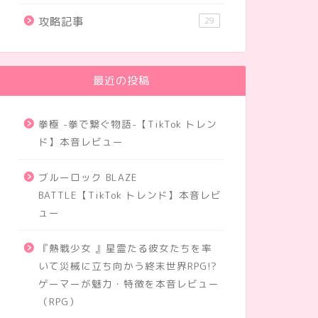
攻略記事
29
最近の投稿
拳極 -拳で繋ぐ物語-【TikTok トレン
ド】本音レビュー
ブルーロック BLAZE
BATTLE【TikTok トレンド】本音レビ
ュー
『熱戦少女 』星霊たる彼女たちを率
いて災械に立ち向かう終末世界RPG!?
ゲーマーが魅力・特徴を本音レビュー
（RPG）