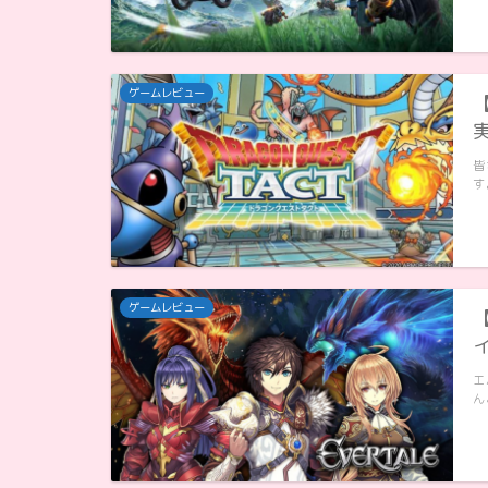
ゲームレビュー
皆
す
ゲームレビュー
エ
ん