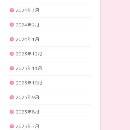
2024年3月
2024年2月
2024年1月
2023年12月
2023年11月
2023年10月
2023年9月
2023年8月
2023年7月