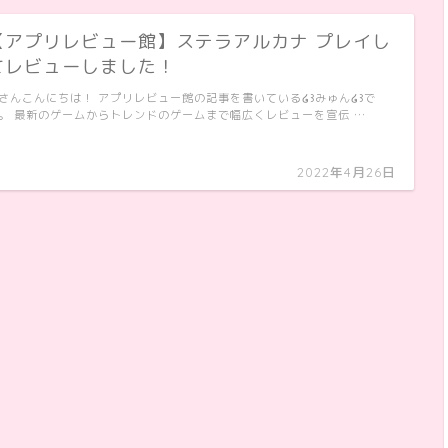
【アプリレビュー館】ステラアルカナ プレイし
てレビューしました！
さんこんにちは！ アプリレビュー館の記事を書いている໒꒱みゅん໒꒱で
。 最新のゲームからトレンドのゲームまで幅広くレビューを宣伝 …
2022年4月26日