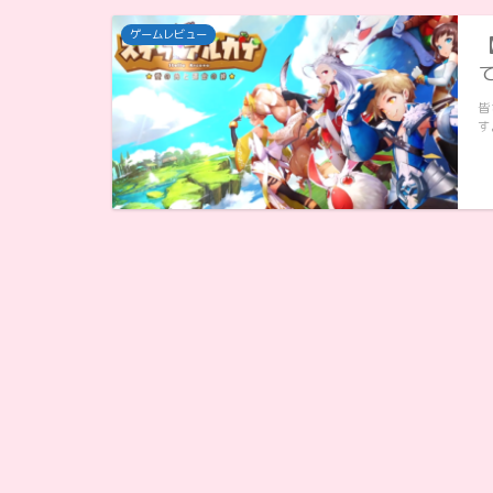
ゲームレビュー
皆
す