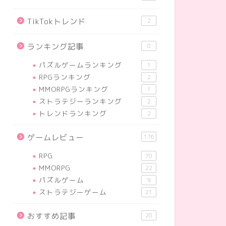
TikTokトレンド
2
ランキング記事
8
パズルゲームランキング
1
RPGランキング
2
MMORPGランキング
1
ストラテジーランキング
2
トレンドランキング
2
ゲームレビュー
176
RPG
70
MMORPG
22
パズルゲーム
9
ストラテジーゲーム
21
おすすめ記事
28