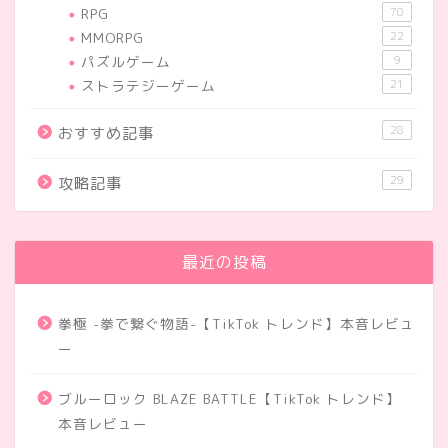
RPG
70
MMORPG
22
パズルゲーム
9
ストラテジーゲーム
21
28
おすすめ記事
29
攻略記事
最近の投稿
拳極 -拳で繋ぐ物語-【TikTok トレンド】本音レビュ
ー
ブルーロック BLAZE BATTLE【TikTok トレンド】
本音レビュー