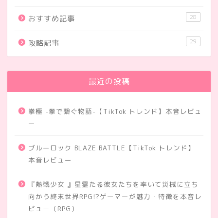
28
おすすめ記事
29
攻略記事
最近の投稿
拳極 -拳で繋ぐ物語-【TikTok トレンド】本音レビュ
ー
ブルーロック BLAZE BATTLE【TikTok トレンド】
本音レビュー
『熱戦少女 』星霊たる彼女たちを率いて災械に立ち
向かう終末世界RPG!?ゲーマーが魅力・特徴を本音レ
ビュー（RPG）