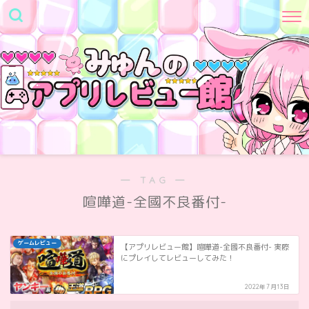
― TAG ―
喧嘩道-全國不良番付-
ゲームレビュー
【アプリレビュー館】喧嘩道-全國不良番付- 実際
にプレイしてレビューしてみた！
2022年7月13日