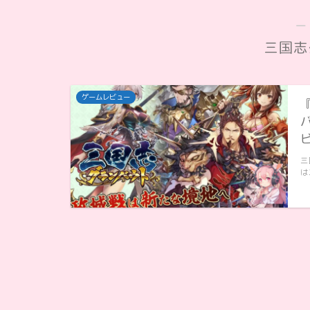
―
三国志
ゲームレビュー
三
は