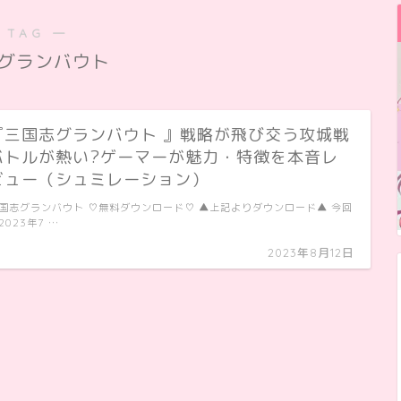
 TAG ―
グランバウト
『三国志グランバウト 』戦略が飛び交う攻城戦
バトルが熱い?ゲーマーが魅力・特徴を本音レ
ビュー（シュミレーション）
国志グランバウト ♡無料ダウンロード♡ ▲上記よりダウンロード▲ 今回
2023年7 …
2023年8月12日