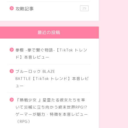
攻略記事
29
最近の投稿
拳極 -拳で繋ぐ物語-【TikTok トレン
ド】本音レビュー
ブルーロック BLAZE
BATTLE【TikTok トレンド】本音レビ
ュー
『熱戦少女 』星霊たる彼女たちを率
いて災械に立ち向かう終末世界RPG!?
ゲーマーが魅力・特徴を本音レビュー
（RPG）