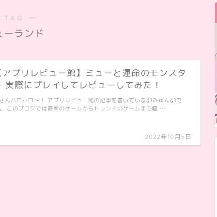
 TAG ―
ューランド
【アプリレビュー館】ミューと運命のモンスタ
ー 実際にプレイしてレビューしてみた！
さんハロハロ〜！ アプリレビュー館の記事を書いている໒꒱みゅん໒꒱で
。 このブログでは最新のゲームからトレンドのゲームまで幅 …
2022年10月5日