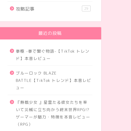
攻略記事
29
最近の投稿
拳極 -拳で繋ぐ物語-【TikTok トレン
ド】本音レビュー
ブルーロック BLAZE
BATTLE【TikTok トレンド】本音レビ
ュー
『熱戦少女 』星霊たる彼女たちを率
いて災械に立ち向かう終末世界RPG!?
ゲーマーが魅力・特徴を本音レビュー
（RPG）