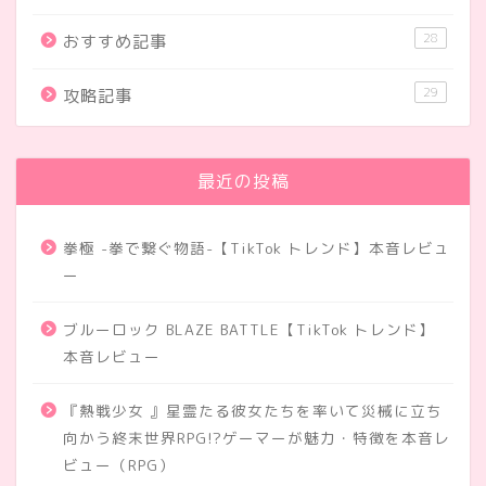
28
おすすめ記事
29
攻略記事
最近の投稿
拳極 -拳で繋ぐ物語-【TikTok トレンド】本音レビュ
ー
ブルーロック BLAZE BATTLE【TikTok トレンド】
本音レビュー
『熱戦少女 』星霊たる彼女たちを率いて災械に立ち
向かう終末世界RPG!?ゲーマーが魅力・特徴を本音レ
ビュー（RPG）