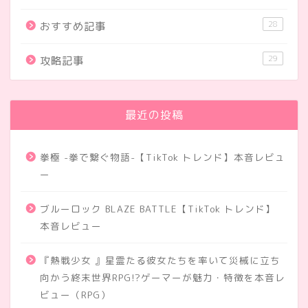
28
おすすめ記事
29
攻略記事
最近の投稿
拳極 -拳で繋ぐ物語-【TikTok トレンド】本音レビュ
ー
ブルーロック BLAZE BATTLE【TikTok トレンド】
本音レビュー
『熱戦少女 』星霊たる彼女たちを率いて災械に立ち
向かう終末世界RPG!?ゲーマーが魅力・特徴を本音レ
ビュー（RPG）