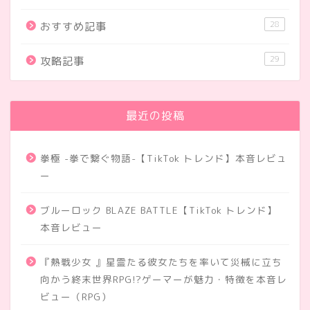
28
おすすめ記事
29
攻略記事
最近の投稿
拳極 -拳で繋ぐ物語-【TikTok トレンド】本音レビュ
ー
ブルーロック BLAZE BATTLE【TikTok トレンド】
本音レビュー
『熱戦少女 』星霊たる彼女たちを率いて災械に立ち
向かう終末世界RPG!?ゲーマーが魅力・特徴を本音レ
ビュー（RPG）