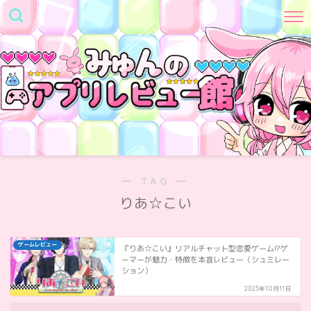
― TAG ―
りあ☆こい
ゲームレビュー
『りあ☆こい』リアルチャット型恋愛ゲーム!?ゲ
ーマーが魅力・特徴を本音レビュー（シュミレー
ション）
2023年10月11日