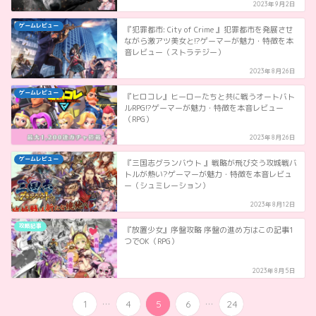
2023年9月2日
ゲームレビュー
『犯罪都市: City of Crime 』犯罪都市を発展させ
ながら激アツ美女と!?ゲーマーが魅力・特徴を本
音レビュー（ストラテジー）
2023年8月26日
ゲームレビュー
『ヒロコレ』ヒーローたちと共に戦うオートバト
ルRPG!?ゲーマーが魅力・特徴を本音レビュー
（RPG）
2023年8月26日
ゲームレビュー
『三国志グランバウト 』戦略が飛び交う攻城戦バ
トルが熱い?ゲーマーが魅力・特徴を本音レビュ
ー（シュミレーション）
2023年8月12日
攻略記事
『放置少女』序盤攻略 序盤の進め方はこの記事1
つでOK（RPG）
2023年8月5日
...
...
1
4
5
6
24