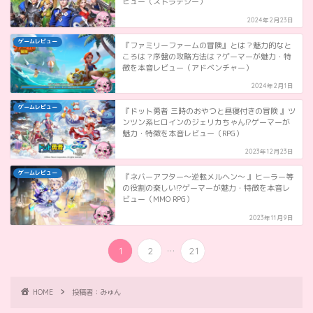
ビュー（ストラテジー）
2024年2月23日
ゲームレビュー
『ファミリーファームの冒険』とは？魅力的なと
ころは？序盤の攻略方法は？ゲーマーが魅力・特
徴を本音レビュー（アドベンチャー）
2024年2月1日
ゲームレビュー
『ドット勇者 三時のおやつと昼寝付きの冒険 』ツ
ンツン系ヒロインのジェリカちゃん!?ゲーマーが
魅力・特徴を本音レビュー（RPG）
2023年12月23日
ゲームレビュー
『ネバーアフター～逆転メルヘン～ 』ヒーラー等
の役割の楽しい!?ゲーマーが魅力・特徴を本音レ
ビュー（MMO RPG）
2023年11月9日
...
1
2
21
HOME
投稿者：みゅん