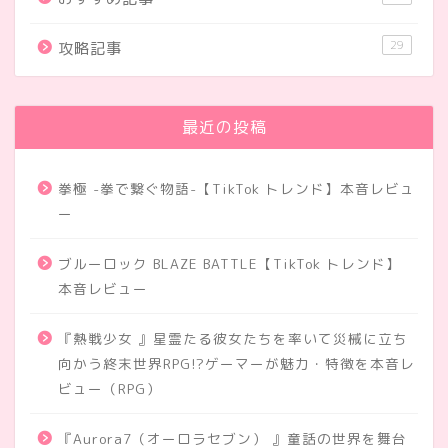
29
攻略記事
最近の投稿
拳極 -拳で繋ぐ物語-【TikTok トレンド】本音レビュ
ー
ブルーロック BLAZE BATTLE【TikTok トレンド】
本音レビュー
『熱戦少女 』星霊たる彼女たちを率いて災械に立ち
向かう終末世界RPG!?ゲーマーが魅力・特徴を本音レ
ビュー（RPG）
『Aurora7（オーロラセブン） 』童話の世界を舞台