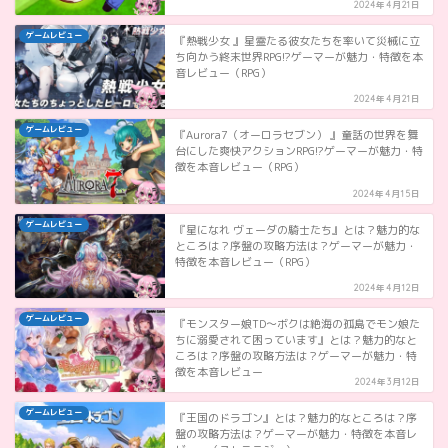
2024年4月21日
ゲームレビュー
『熱戦少女 』星霊たる彼女たちを率いて災械に立
ち向かう終末世界RPG!?ゲーマーが魅力・特徴を本
音レビュー（RPG）
2024年4月21日
ゲームレビュー
『Aurora7（オーロラセブン） 』童話の世界を舞
台にした爽快アクションRPG!?ゲーマーが魅力・特
徴を本音レビュー（RPG）
2024年4月15日
ゲームレビュー
『星になれ ヴェーダの騎士たち』とは？魅力的な
ところは？序盤の攻略方法は？ゲーマーが魅力・
特徴を本音レビュー（RPG）
2024年4月12日
ゲームレビュー
『モンスター娘TD〜ボクは絶海の孤島でモン娘た
ちに溺愛されて困っています』とは？魅力的なと
ころは？序盤の攻略方法は？ゲーマーが魅力・特
徴を本音レビュー
2024年3月12日
ゲームレビュー
『王国のドラゴン』とは？魅力的なところは？序
盤の攻略方法は？ゲーマーが魅力・特徴を本音レ