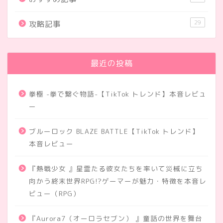
29
攻略記事
最近の投稿
拳極 -拳で繋ぐ物語-【TikTok トレンド】本音レビュ
ー
ブルーロック BLAZE BATTLE【TikTok トレンド】
本音レビュー
『熱戦少女 』星霊たる彼女たちを率いて災械に立ち
向かう終末世界RPG!?ゲーマーが魅力・特徴を本音レ
ビュー（RPG）
『Aurora7（オーロラセブン） 』童話の世界を舞台