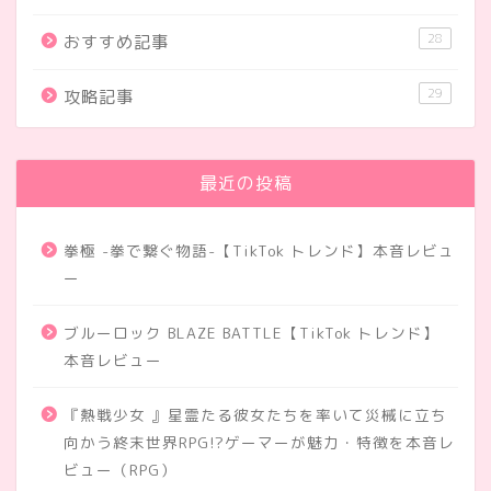
28
おすすめ記事
29
攻略記事
最近の投稿
拳極 -拳で繋ぐ物語-【TikTok トレンド】本音レビュ
ー
ブルーロック BLAZE BATTLE【TikTok トレンド】
本音レビュー
『熱戦少女 』星霊たる彼女たちを率いて災械に立ち
向かう終末世界RPG!?ゲーマーが魅力・特徴を本音レ
ビュー（RPG）