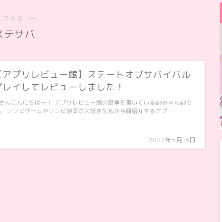
 TAG ―
ステサバ
【アプリレビュー館】ステートオブサバイバル
プレイしてレビューしました！
さんこんにちはー！ アプリレビュー館の記事を書いている໒꒱みゅん໒꒱で
。 ゾンビゲームやゾンビ映画が大好きな私が今回紹介するアプ …
2022年5月16日