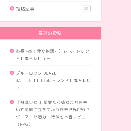
攻略記事
29
最近の投稿
拳極 -拳で繋ぐ物語-【TikTok トレン
ド】本音レビュー
ブルーロック BLAZE
BATTLE【TikTok トレンド】本音レビ
ュー
『熱戦少女 』星霊たる彼女たちを率
いて災械に立ち向かう終末世界RPG!?
ゲーマーが魅力・特徴を本音レビュー
（RPG）