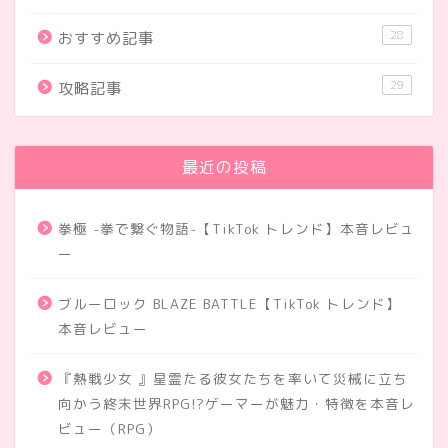
28
おすすめ記事
29
攻略記事
最近の投稿
拳極 -拳で繋ぐ物語-【TikTok トレンド】本音レビュ
ー
ブルーロック BLAZE BATTLE【TikTok トレンド】
本音レビュー
『熱戦少女 』星霊たる彼女たちを率いて災械に立ち
向かう終末世界RPG!?ゲーマーが魅力・特徴を本音レ
ビュー（RPG）