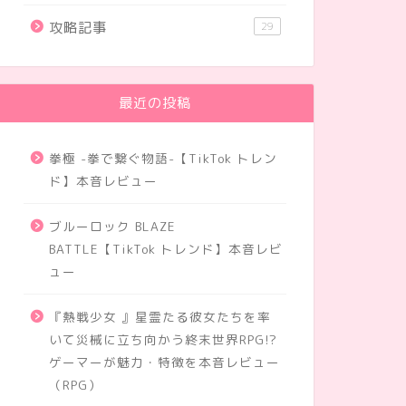
攻略記事
29
最近の投稿
拳極 -拳で繋ぐ物語-【TikTok トレン
ド】本音レビュー
ブルーロック BLAZE
BATTLE【TikTok トレンド】本音レビ
ュー
『熱戦少女 』星霊たる彼女たちを率
いて災械に立ち向かう終末世界RPG!?
ゲーマーが魅力・特徴を本音レビュー
（RPG）