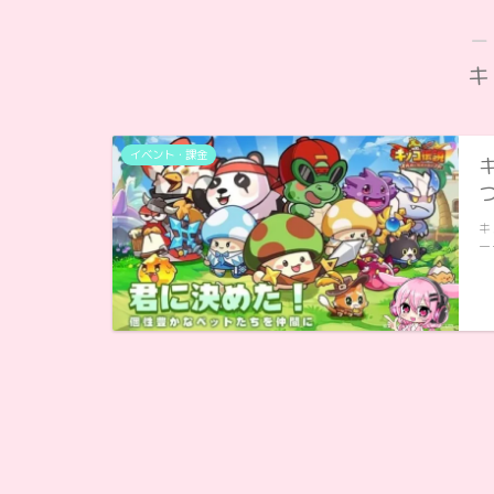
―
キ
イベント・課金
キ
ー